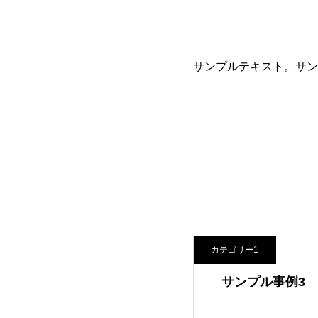
サンプルテキスト。サン
カテゴリー1
例4
サンプル事例3