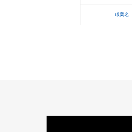
職業名
サンプル名前
職業名