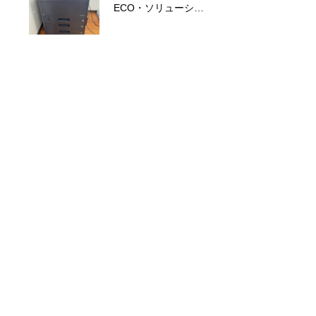
ECO・ソリューショ
建築業様
ン様