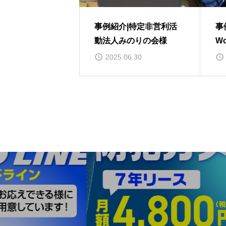
事例紹介|特定非営利活
事
動法人みのりの会様
Wo
2025.06.30