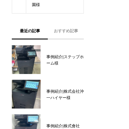
事例紹介|沖縄市の材
園様
最近の記事
おすすめ記事
事例紹介|ステップホ
事例紹介|訪問介護サ
ーム様
ービスかなさ様
事例紹介|株式会社沖
事例紹介|株式会社光
一ハイヤー様
邦開発様
事例紹介|株式會社
事例紹介 | 中城村の