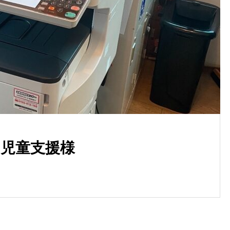
様
の児童支援様