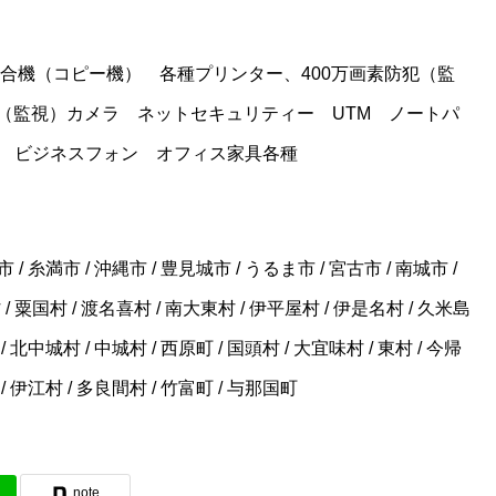
3複合機（コピー機） 各種プリンター、400万画素防犯（監
犯（監視）カメラ ネットセキュリティー UTM ノートパ
種 ビジネスフォン オフィス家具各種
 / 糸満市 / 沖縄市 / 豊見城市 / うるま市 / 宮古市 / 南城市 /
/ 粟国村 / 渡名喜村 / 南大東村 / 伊平屋村 / 伊是名村 / 久米島
/ 北中城村 / 中城村 / 西原町 / 国頭村 / 大宜味村 / 東村 / 今帰
 / 伊江村 / 多良間村 / 竹富町 / 与那国町
note