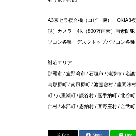
A3京セラ複合機（コピー機） OKIA
視）カメラ 4K（800万画素）画素防
ソコン各種 デスクトップパソコン各
対応エリア
那覇市 / 宜野湾市 / 石垣市 / 浦添市 / 名護市
与那原町 / 南風原町 / 渡嘉敷村 / 座間味村 
町 / 八重瀬町 / 読谷村 / 嘉手納町 / 北谷町 
仁村 / 本部町 / 恩納村 / 宜野座村 / 金武町
Post
Share
Line