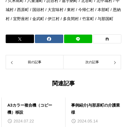
/ 久米島町 / 八重瀬町 / 読谷村 / 嘉手納町 / 北谷町 / 北中城村 / 中
城村 / 西原町 / 国頭村 / 大宜味村 / 東村 / 今帰仁村 / 本部町 / 恩納
村 / 宜野座村 / 金武町 / 伊江村 / 多良間村 / 竹富町 / 与那国町
前の記事
次の記事
関連記事
A3カラー複合機（コピー
事例紹介|与那原町の介護業
機）移設
様
2024.07.22
2024.05.14